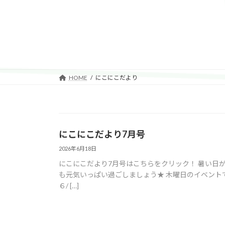
HOME
にこにこだより
にこにこだより7月号
2026年6月18日
にこにこだより7月号はこちらをクリック！ 暑い日
も元気いっぱい過ごしましょう★ 木曜日のイベント
６/ […]