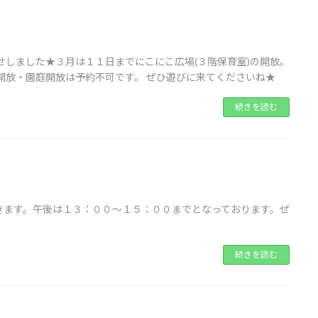
せしました★３月は１１日までにこにこ広場(３階保育室)の開放。
開放・園庭開放は予約不可です。 ぜひ遊びに来てくださいね★
続きを読む
きます。午後は１３：００～１５：００までとなっております。ぜ
続きを読む