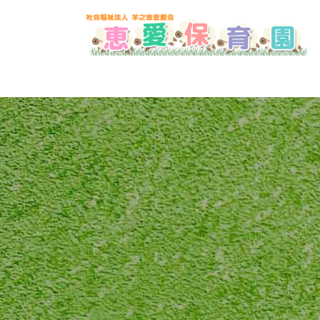
コ
ナ
ン
ビ
テ
ゲ
ン
ー
ツ
シ
へ
ョ
ス
ン
キ
に
ッ
移
プ
動